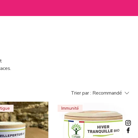
t
caces.
Trier par :
Recommandé
tigue
Immunité