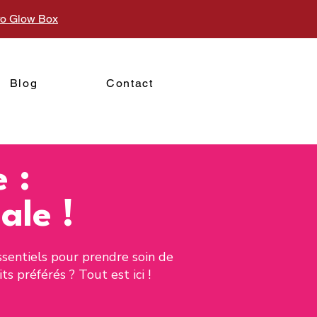
uro Glow Box
Blog
Contact
 :
ale !
essentiels pour prendre soin de
s préférés ? Tout est ici !