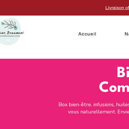
Livraison o
Accueil
N
B
Comp
Box bien-être, infusions, huil
vous naturellement. Envie 