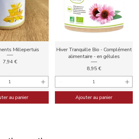
perçu rapide
Aperçu rapide
ents Millepertuis
Hiver Tranquille Bio - Complément
alimentaire - en gélules
Prix
7,94 €
Prix
8,95 €
ter au panier
Ajouter au panier