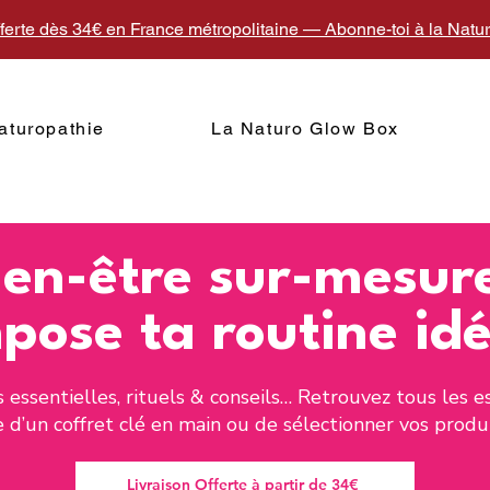
fferte dès 34€ en France métropolitaine — Abonne-toi à la Nat
aturopathie
La Naturo Glow Box
ien-être sur-mesure
ose ta routine idé
es essentielles, rituels & conseils… Retrouvez tous les 
d’un coffret clé en main ou de sélectionner vos produit
Livraison Offerte à partir de 34€