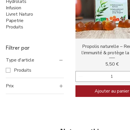
Hydrolats
Infusion
Livret Naturo
Papetrie
Produits
Aperçu rapide
Propolis naturelle – Re
Filtrer par
l’immunité & protège la
Type d'article
Prix
5,50 €
Produits
Prix
Ajouter au panier
5 €
20 €