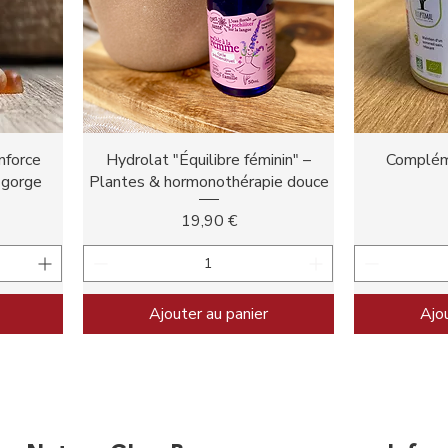
Aperçu rapide
A
nforce
Hydrolat "Équilibre féminin" –
Complém
 gorge
Plantes & hormonothérapie douce
Prix
19,90 €
Ajouter au panier
Ajou