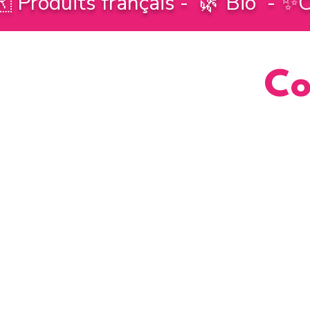
 Produits français - 🌿 Bio - ✨C
Co