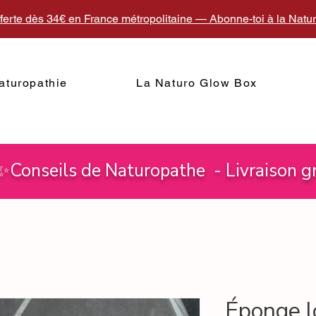
fferte dès 34€ en France métropolitaine — Abonne-toi à la Nat
aturopathie
La Naturo Glow Box
 ✨Conseils de Naturopathe - Livraison gr
Éponge l