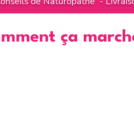
onseils de Naturopathe - Livrais
mment ça march