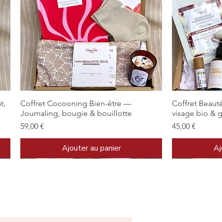
Aperçu rapide
t,
Coffret Cocooning Bien-être —
Coffret Beaut
Journaling, bougie & bouillotte
visage bio & 
Prix
Prix
59,00 €
45,00 €
Ajouter au panier
Aj