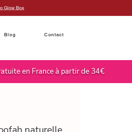
uro Glow Box
Blog
Contact
atuite en France à partir de 34€
oofah naturelle