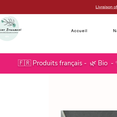
Livraison o
Accueil
N
🇫🇷 Produits français - 🌿 Bio -