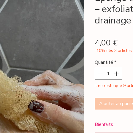
– exfolia
drainage
Prix
4,00 €
-10% dès 3 articles
Quantité
*
Il ne reste que 9 art
Ajouter au panie
Bienfaits