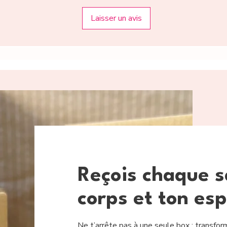
elle nettoie sans ra
Rincez abondamme
Laisser un avis
sécher à l’air libre.
La loofah se conse
être
compostée
Reçois chaque s
corps et ton esp
Ne t’arrête pas à une seule box : transfor