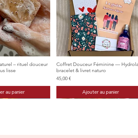
rçu rapide
Aperçu rapide
aturel – rituel douceur
Coffret Douceur Féminine — Hydrola
us lisse
bracelet & livret naturo
Prix
45,00 €
er au panier
Ajouter au panier