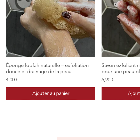
Aperçu rapide
Ape
Éponge loofah naturelle – exfoliation
Savon exfoliant n
douce et drainage de la peau
pour une peau pl
Prix
Prix
4,00 €
6,90 €
Ajouter au panier
Ajout