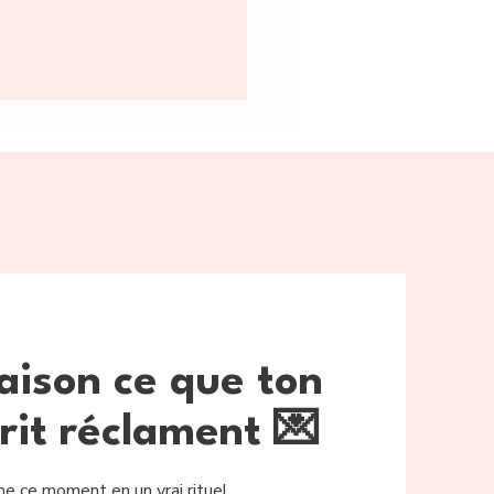
yer, ni plastique, ni microfibre.
nt après usage et laissez
rve plusieurs mois, puis peut
en fin de vie.
aison ce que ton
rit réclament 💌
me ce moment en un vrai rituel