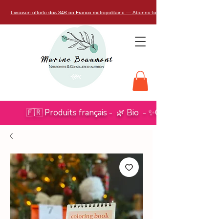
Livraison offerte dès 34€ en France métropolitaine — Abonne-toi à la Naturo Glow Box
🇫🇷 Produits français - 🌿 Bio - ✨Conseils de Natu