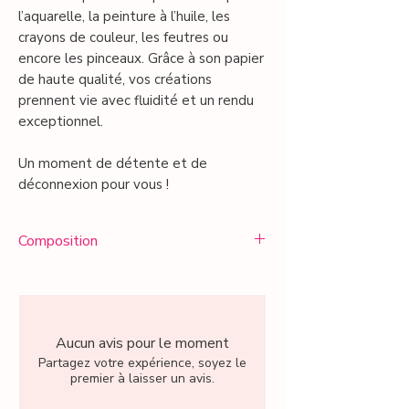
l’aquarelle, la peinture à l’huile, les
crayons de couleur, les feutres ou
encore les pinceaux. Grâce à son papier
de haute qualité, vos créations
prennent vie avec fluidité et un rendu
exceptionnel.
Un moment de détente et de
déconnexion pour vous !
Composition
Caractéristiques techniques :
• Format : 10,5 x 14,8 cm
• Imprimée sur papier 300g/m² en
relief avec un léger martelage
Aucun avis pour le moment
• 14 illustrations à mettre en couleur
Partagez votre expérience, soyez le
premier à laisser un avis.