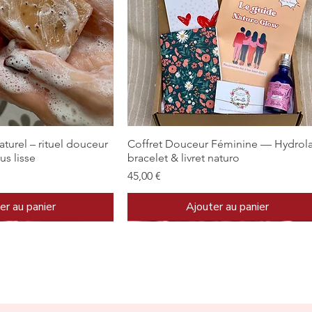
rçu rapide
Aperçu rapide
aturel – rituel douceur
Coffret Douceur Féminine — Hydrola
us lisse
bracelet & livret naturo
Prix
45,00 €
er au panier
Ajouter au panier