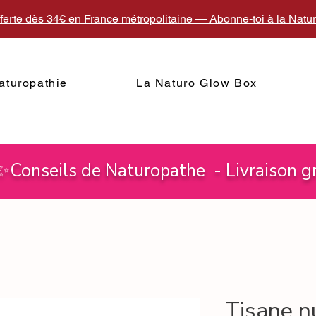
fferte dès 34€ en France métropolitaine — Abonne-toi à la Nat
aturopathie
La Naturo Glow Box
 ✨Conseils de Naturopathe - Livraison gr
Tisane nu