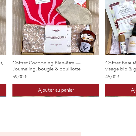
Aperçu rapide
t,
Coffret Cocooning Bien-être —
Coffret Beaut
Journaling, bougie & bouillotte
visage bio & 
Prix
Prix
59,00 €
45,00 €
Ajouter au panier
Aj