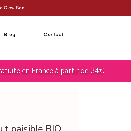
uro Glow Box
Blog
Contact
atuite en France à partir de 34€
it paisible BIO