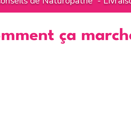
onseils de Naturopathe - Livrais
mment ça march