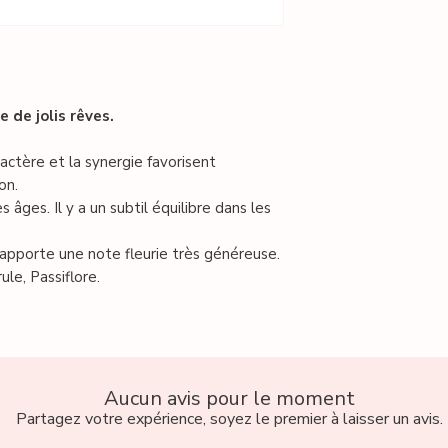
*plantes issues de 
On peut savourer e
saveur douce et fle
AUBEPINE feuille 
son goût délicieux
Cette « valériane 
digestives.
lorsque le stress
 de jolis rêves.
1 cuillère à café p
engendrent des tro
frémissante, infus
actère et la synergie favorisent
outre le mental à s
Boire 1 tasse 1 he
on.
l’endormissement.
En cas de difficul
 âges. Il y a un subtil équilibre dans les
ORANGER BIGARA
d’endormissement, 
aurantium) : Son p
prise en fin de jo
 apporte une note fleurie très généreuse.
réconfortant appor
le, Passiflore.
PASSIFLORE partie
: Véritable anxiolyt
prendre du recul, 
sérénité.
ROSE DE DEMAS b
Aucun avis pour le moment
Calmante et sédat
Partagez votre expérience, soyez le premier à laisser un avis.
finale à ce mélan