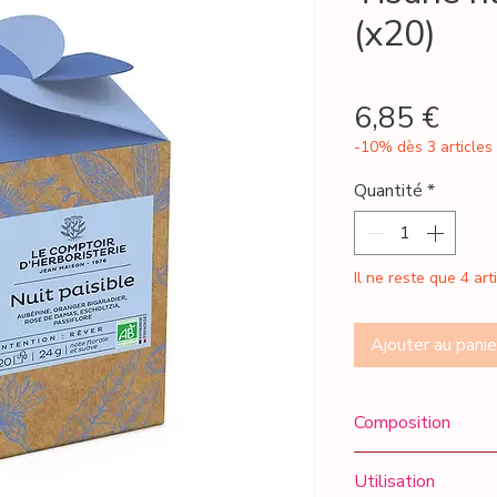
(x20)
Prix
6,85 €
-10% dès 3 articles
Quantité
*
Il ne reste que 4 art
Ajouter au panie
Composition
Composition : Aub
Utilisation
Escholtzia*, Passif