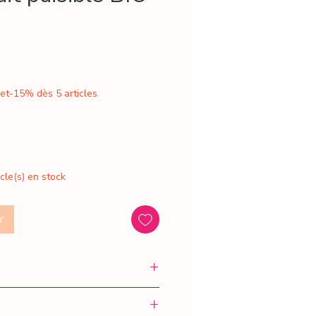
 et-15% dès 5 articles
icle(s) en stock
r
épine*, Oranger*, Rose*,
lore*.