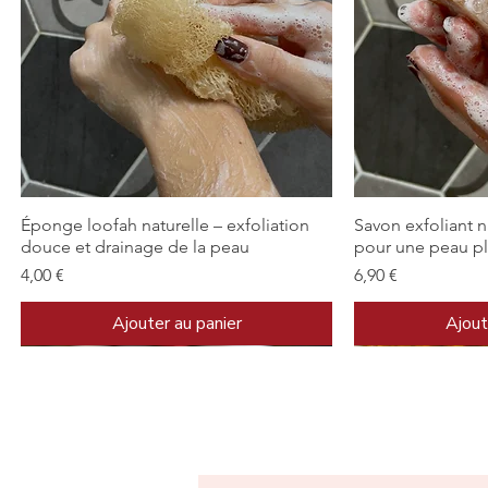
Aperçu rapide
Ape
Éponge loofah naturelle – exfoliation
Savon exfoliant n
douce et drainage de la peau
pour une peau pl
Prix
Prix
4,00 €
6,90 €
Ajouter au panier
Ajout