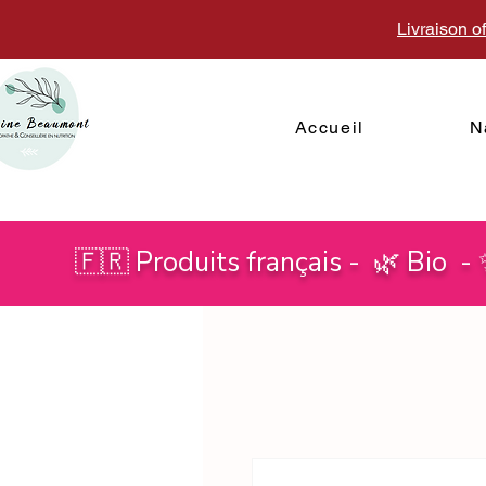
Livraison o
Accueil
N
🇫🇷 Produits français - 🌿 Bio -