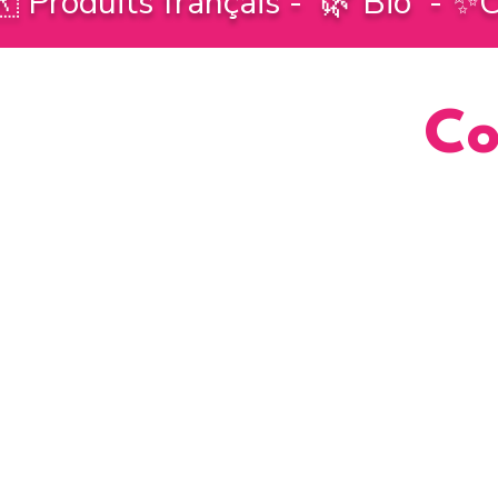
 Produits français - 🌿 Bio - ✨C
Co