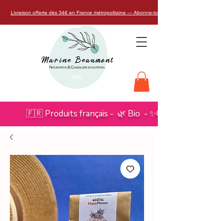
Livraison offerte dès 34€ en France métropolitaine — Abonne-toi à la Naturo Glow Box
🇫🇷 Produits français - 🌿 Bio - ✨Conseils de Natu