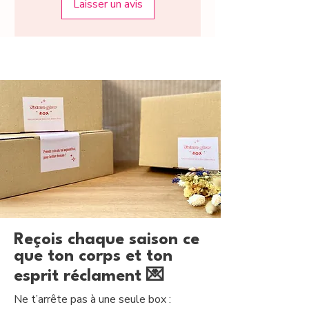
Laisser un avis
long de la journée.
Renouveler la cure si besoin après une
pause de 7 jours ou varier avec une
autre infusion favorisant la circulation.
Contre-indications : Pas de contre-
indication selon les doses indiquées
Reçois chaque saison ce
que ton corps et ton
esprit réclament 💌
Ne t’arrête pas à une seule box :