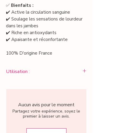
✅
Bienfaits :
✔️ Active la circulation sanguine
✔️ Soulage les sensations de lourdeur
dans les jambes
✔️ Riche en antioxydants
✔️ Apaisante et réconfortante
100% D'origine France
Utilisation :
Infusion : 85°C
Temps d’infusion : 7 à 10 minutes
Quantité : 1 pincée pour 1 tasse
Dégustation : 2 à 3 tasses/jour à boire
Aucun avis pour le moment
tout au long de la journée
Partagez votre expérience, soyez le
premier à laisser un avis.
En cure circulation & jambes lourdes : 3
tasses/jour pendant 21 jours tout au