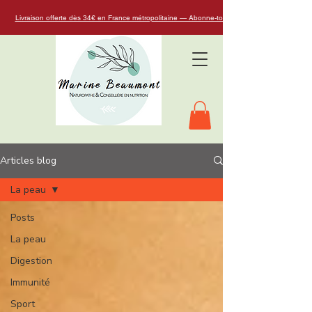
Livraison offerte dès 34€ en France métropolitaine — Abonne-toi à la Naturo Glow Box
Articles blog
La peau
Posts
La peau
Digestion
Immunité
Sport